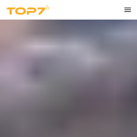
Unternehmen
MEHR ALS EIN PRODUKT
Über TOPseven
Erfahren Sie mehr über TOPseven.
Vertrauenszentrum
Sicherheit, Datenkontrolle und 
Expertentermin buchen
Prüfbereitschaft.
Karriere
Werden Sie Teil unseres Teams
Kontakt
Kontaktieren Sie unser Team für Demos 
oder bei Fragen.