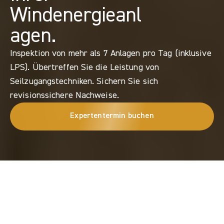
Windenergieanl
agen.
Inspektion von mehr als 7 Anlagen pro Tag (inklusive 
LPS). Übertreffen Sie die Leistung von 
Seilzugangstechniken. Sichern Sie sich 
revisionssichere Nachweise.
Expertentermin buchen
Get in touch
Email us or request a demo
DROHNENINSPEKTIONEN VON WINDKRAFTANLAGEN
Wir
bei
TOPseven
wissen,
dass
Sie
nicht
einfach
nur
Bilder
kaufen
–
Sie
kaufen
Beweise,